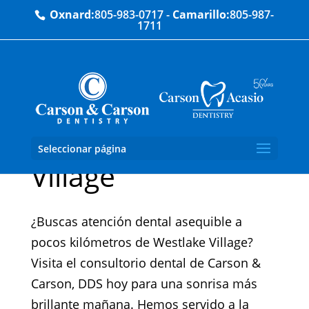
Oxnard:
805-983-0717
-
Camarillo:
805-987-
1711
Dentista Westlake
Seleccionar página
Village
¿Buscas atención dental asequible a
pocos kilómetros de Westlake Village?
Visita el consultorio dental de Carson &
Carson, DDS hoy para una sonrisa más
brillante mañana. Hemos servido a la