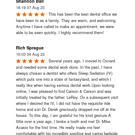
Shannon Ball
18:19 07 Aug 23
This has been the best dental office we 
have been to as a family. They are warm, and welcoming. 
Anytime I have called to make an appointment, we were 
able to be seen quickly. I highly recommend them!
Rich Sprague
15:03 04 Aug 23
Several years ago, I moved to Oxnard 
and needed some dental work done. In the past, I have 
always chosen a dentist who offers Sleep Sedation (IV) 
which puts one into a state of fantasyland, and which I 
really like when having serious dental work.Upon looking 
online, I was pleased to find Carson & Carson and was 
initially treated by the father, LeRoy. On a subsequent visit 
where I desired the IV, I did not have the requisite ride 
home and son Dr. Derek graciously dropped me off at the 
house. To this day, I am grateful for his kind gesture.A 
little over a year ago, I broke a tooth and met Dr. Mike 
Acasio for the first time. He really made me feel 
comfortable with his incredibly positive and caring bedside 