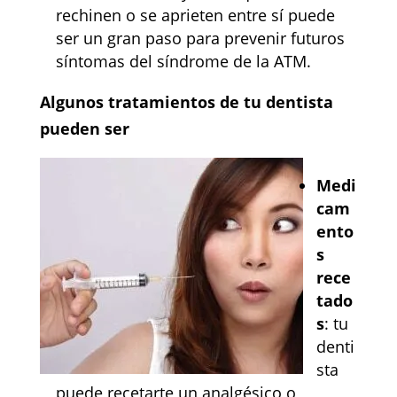
rechinen o se aprieten entre sí puede
ser un gran paso para prevenir futuros
síntomas del síndrome de la ATM.
Algunos tratamientos de tu dentista
pueden ser
Medi
cam
ento
s
rece
tado
s
: tu
denti
sta
puede recetarte un analgésico o