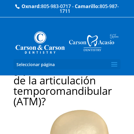
Oxnard:
805-983-0717
-
Camarillo:
805-987-
1711
Seleccionar página
¿Qué es el síndrome
de la articulación
temporomandibular
(ATM)?