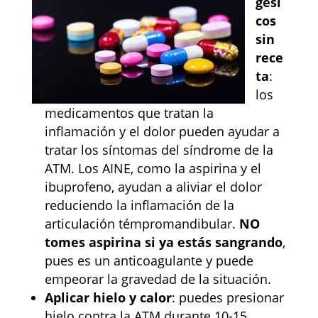
gési
cos
sin
rece
ta
:
los
medicamentos que tratan la
inflamación y el dolor pueden ayudar a
tratar los síntomas del síndrome de la
ATM. Los AINE, como la aspirina y el
ibuprofeno, ayudan a aliviar el dolor
reduciendo la inflamación de la
articulación témpromandibular.
NO
tomes aspirina
si ya estás sangrando
,
pues es un anticoagulante y puede
empeorar la gravedad de la situación.
Aplicar hielo y calor
: puedes presionar
hielo contra la ATM durante 10-15