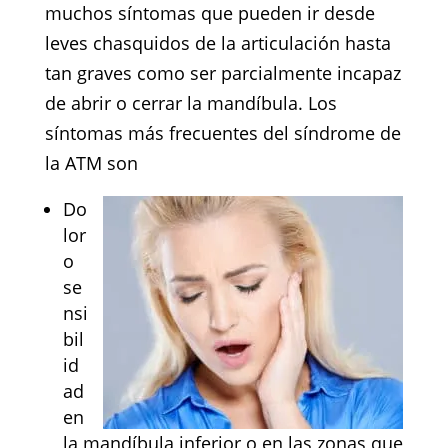
muchos síntomas que pueden ir desde
leves chasquidos de la articulación hasta
tan graves como ser parcialmente incapaz
de abrir o cerrar la mandíbula. Los
síntomas más frecuentes del síndrome de
la ATM son
Do
lor
o
se
nsi
bil
id
ad
en
la mandíbula inferior o en las zonas que