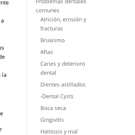
Problemas dentales
ente
comunes
Atrición, erosión y
 a
fracturas
Bruxismo
os
Aftas
de
Caries y deterioro
dental
 la
Dientes astillados
-Dental Cysts
Boca seca
de
Gingivitis
e
Halitosis y mal