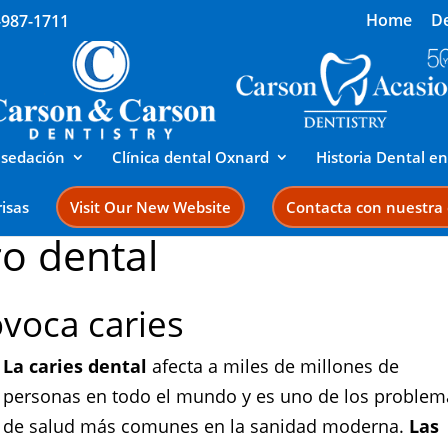
Home
De
-987-1711
 sedación
Clínica dental Oxnard
Historia Dental e
isas
Visit Our New Website
Contacta con nuestra c
ro dental
ovoca caries
La
caries dental
afecta a miles de millones de
personas en todo el mundo y es uno de los problem
de salud más comunes en la sanidad moderna.
Las