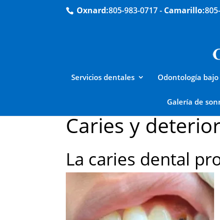
Oxnard:
805-983-0717
-
Camarillo:
805
Servicios dentales
Odontología bajo
Galería de sonr
Caries y deterio
La caries dental pr